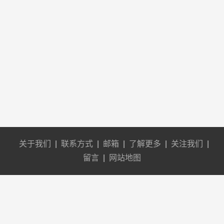
关于我们
|
联系方式
|
邮箱
|
了解更多
|
关注我们
|
留言
|
网站地图